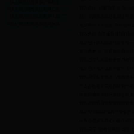
我区教师在省首届小学科学…
我区举行 “理解性学习”第八
我区举行微教育联盟第二次…
我区举行2018年新教师入职…
浙江省潘旭东网络名师工作室
关于举行校园新闻宣传与摄…
我区举行小学语文“青年教师
关于举行2018年新教师入职…
我区开展“基于全科视域的五
我区召开幼儿园课程改革第一
我区携手“4C”探索教研新出路
我区召开九年级数学复习研讨
我区召开九年级教师教学工作
我区召开新学年中小学教导主
舟山市教育学院对我区初中英
区教师进修学校开展扶贫帮困
我区教师培训质量管理经验参
我区“区域推进理解性教学的
区教师进修学校组织全体教职
我区召开 “微教育联盟”成立