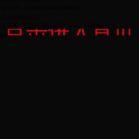
走进新课程：《基础教育课程改革纲要解读》
高中文理分科势在必行
点击进入首页
浅谈《基础教育课程改革纲要（试行）》中的几个问题
基础教育课程改革纲要(试行)