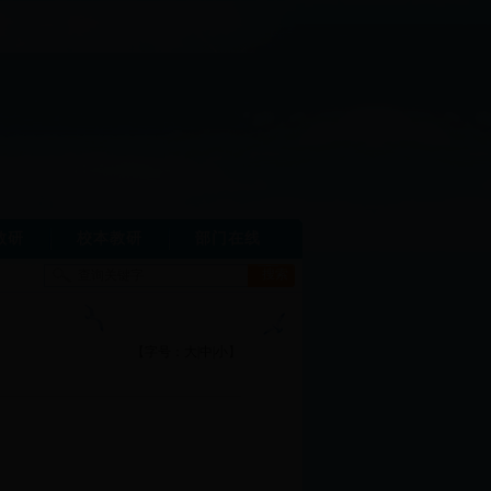
教研
校本教研
部门在线
【字号：
大
|
中
|
小
】