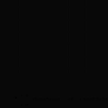
上一篇：
学生作业量网上全公布 —— 沈家门一小“轻负优质”推出新
下一篇：