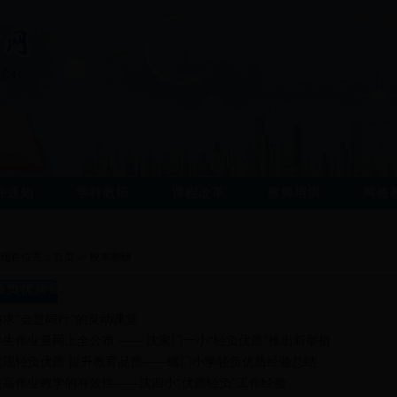
件通知
学科教研
课程改革
教师培训
网格
现在位置：
首页
->
校本教研
轻负优质经验
追求“会慧同行”的灵动课堂
学生作业量网上全公布 —— 沈家门一小“轻负优质”推出新举措
实现轻负优质 提升教育品质——螺门小学轻负优质经验总结
提高作业教学的有效性——沈四小“优质轻负”工作经验