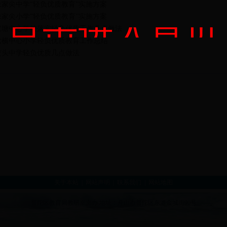
朱家尖中学“轻负优质教育”实施方案
朱家尖小学“轻负优质教育”实施方案
点击进入首页
双塘中心学校落实轻负优质工作几点做法
六横中心小学轻负优质教育工作总结
蛟头中学轻负优质几点做法
关于本站
|
网站声明
|
联系我们
|
网站地图
普陀区教育局教研室主办 地址：舟山市普陀区东港金城街90号