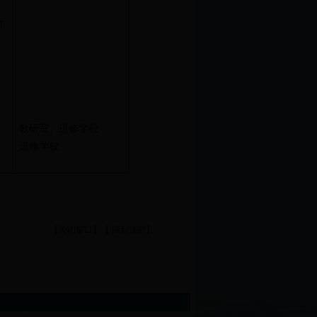
析
教研室、进修学校
进修学校
【
关闭窗口
】【
回到顶部
】