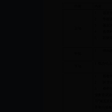
日期
内容
1. 召开
2. 学校
3. 落实2
上旬
4. 各学
5. 区级
1. 组织
中旬
1. 组办
下旬
1. 新教
2. 区学
3. 初中
业务培训活
习”第五次
育举行送教