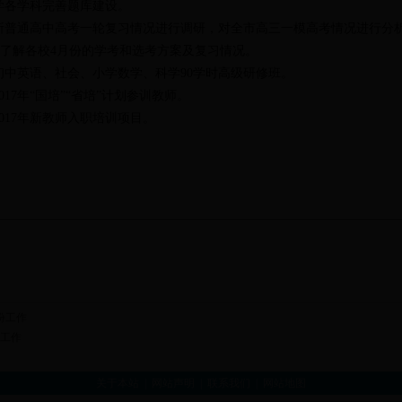
学各学科完善题库建设。
所普通高中高考一轮复习情况进行调研，对全市高三一模高考情况进行分
了解各校4月份的学考和选考方案及复习情况。
初中英语、社会、小学数学、科学90学时高级研修班。
017年“国培”“省培”计划参训教师。
2017年新教师入职培训项目。
份工作
月工作
关于本站
|
网站声明
|
联系我们
|
网站地图