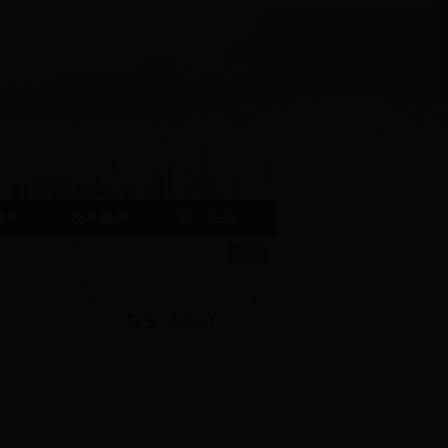
教研
校本教研
部门在线
【字号：
大
|
中
|
小
】