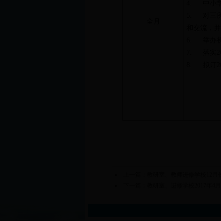
4. 中小
5. 对三
全月
和交流，并
6. 举办
7. 落实2
8. 拟订
上一篇：
教研室、教师进修学校12月
下一篇：
教研室、进修学校2017年4