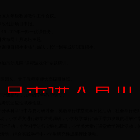
全区九年级教师教学工作会议。
课改创新项目申报。
016-2017年一师一优课任务。
科发布网上月论坛主题。
培训项目招生审核与确认，按计划完成培训班招生。
参加市幼儿园“课程游戏化”专题研训。
幼儿园园长、骨干教师南师大高级研修班。
点击进入首页
师听课指导，九年级学科教学调研。
业考试适应性试卷命题。
部分学科举行中考复习研讨会，英语举行课堂教学评比活动，社会举行教
动，小学语文进行教学常规调研，小学数学举行“基于学力发展的理解性
研讨活动，小学科学进行实验包调研，小学美术举行课堂教学评比活动，
活动，综合实践举行中小学生研究性成果评比活动。