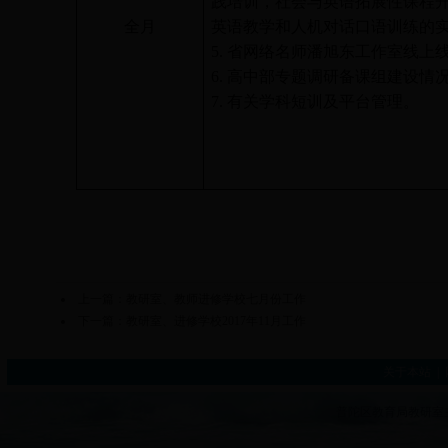
践培训，社会与英语拓展性课程
全月
英语教学和人机对话口语训练的
5.
省网络名师潘旭东工作室线上
6.
高中部专题调研备课组建设情
7.
有关学科短训及平台管理。
上一篇：
教研室、教师进修学校七月份工作
下一篇：
教研室、进修学校2017年11月工作
关于本站
|
普陀区教育局教研室