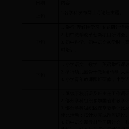
日期
内容
1.
各学科发布网上月论坛主题。
上旬
1.
举行“理解性学习”专题研讨活
2.
初中教学改革创新项目研讨会
中旬
3.
初中科学、初中语文
90
学时（
时培训。
1.
小学语文、数学、英语举行课
2.
举行幼儿园骨干教师赴华师大
下旬
3.
小学青年教师跟班研修，小学
1.
继续下校听课及班主任工作调
2.
部分学科组织参加国省市教学
3.
部分学科组织区课堂教学评比
评比活动；按计划完成题库建设
4.
初中语文新教材学习研讨会，