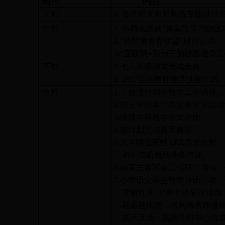
时间
内容
上旬
1.
各学科发布月网络专题研讨
中旬
1.
市孵化课题“真实性学习的区
2.
“普陀微教育联盟”研讨活动
3.
“互联网
+
形势下的校园信息宣
下旬
1.
七八年级期末考试命题。
2. 2017
届新教师教学技能比武
全月
1.
下校进行期中教学工作调研。
2.
部分学科举行课堂教学评比活
3.
继续学科教学论文评比。
4.
按计划完成题库建设。
5.
九年级适应性测试质量分析；
初中英语教师业务培训。
6.
德育主题班会建模研讨活动；
7.
小学语文课堂教学评比活动，
理解性学习”第十次研讨活动
题命题比赛，省网络名师潘
展示活动；品德学科中心组