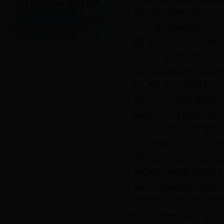
我区教师在省首届小学科学…
我区举行 “理解性学习”第八
我区举行微教育联盟第二次…
我区举行2018年新教师入职…
浙江省潘旭东网络名师工作室
关于举行校园新闻宣传与摄…
我区举行小学语文“青年教师
关于举行2018年新教师入职…
我区开展“基于全科视域的五
我区召开幼儿园课程改革第一
我区携手“4C”探索教研新出路
我区召开九年级数学复习研讨
我区召开九年级教师教学工作
我区召开新学年中小学教导主
舟山市教育学院对我区初中英
区教师进修学校开展扶贫帮困
我区教师培训质量管理经验参
我区“区域推进理解性教学的
区教师进修学校组织全体教职
我区召开 “微教育联盟”成立