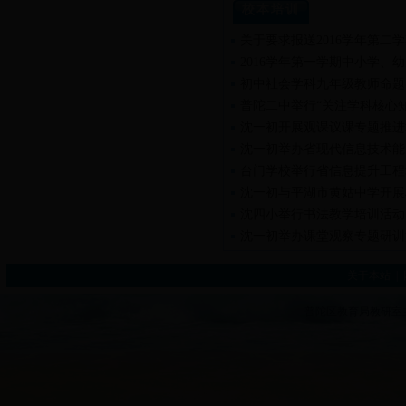
校本培训
关于要求报送2016学年第二
2016学年第一学期中小学、
初中社会学科九年级教师命题
普陀二中举行“关注学科核心
沈一初开展观课议课专题推进
沈一初举办省现代信息技术能
台门学校举行省信息提升工程
沈一初与平湖市黄姑中学开展
沈四小举行书法教学培训活动
沈一初举办课堂观察专题研训
关于本站
|
普陀区教育局教研室