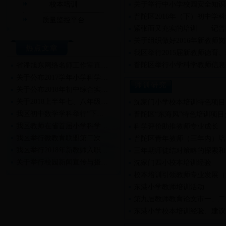
校本培训
关于举行中小学校园安全知识
普陀区2016年（下）初中学
质量监控平台
紧张而又充实的培训——记普
关于组织做好2016年新教师
热点文章
我区举行2015届新教师德育
普陀区举行小学科学教师信息
省潘旭东网络名师工作室直…
关于公布2017学年小学科学…
师训研究
关于公布2018年初中综合实…
关于2018上半年七、八年级…
沈家门小学校本培训特色项目
我区初中数学学科举行“下…
普陀区“东海风”特色培训项目
我区教师在省首届小学科学…
科学评价助推教师专业成长
我区举行微教育联盟第二次…
普陀区青年教师（三年内）培
我区举行2018年新教师入职…
三年期师徒结对策略的探索和
关于举行校园新闻宣传与摄…
沈家门四小校本培训经验
关于举行2018年新教师入职…
校本培训引领教师专业发展（
东港小学教师培训活动
第九届教师教育论文市一、二
东港小学校本培训经验、建议