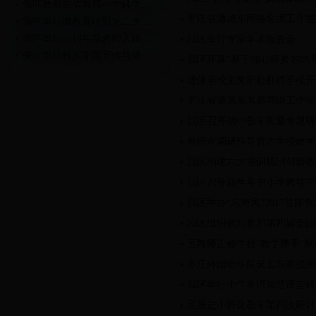
我区教师在省首届小学科学…
浙江省潘旭东网络名师工作室
我区举行微教育联盟第二次…
我区举行2018年新教师入职…
我区举行专家学术报告会
关于举行校园新闻宣传与摄…
我区开展“基于核心经验的幼
关于举行2018年新教师入职…
进修学校党支部赴虾峙学校开
浙江省潘旭东名师网络工作室
我区召开初中教学质量专题研
教研室调研指导育才学校教学
我区构建六大培训机制创新教
我区召开新学年中小学教导主
我区举办“东海风?2017普陀
我区组织教师参加第四届全国
区教师进修学校"教学携手"献
浙江外国语学院吴卫东教授来
我区举行小学英语智慧课堂研
区推进小班化教学第四次研讨