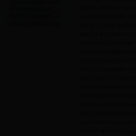
我区教师在省首届小学科学…
我区举行 “理解性学习”第八
我区举行微教育联盟第二次…
我区举行2018年新教师入职…
浙江省潘旭东网络名师工作室
关于举行校园新闻宣传与摄…
我区举行小学语文“青年教师
关于举行2018年新教师入职…
我区开展“基于全科视域的五
我区召开幼儿园课程改革第一
我区携手“4C”探索教研新出路
我区召开九年级数学复习研讨
我区召开九年级教师教学工作
我区召开新学年中小学教导主
舟山市教育学院对我区初中英
区教师进修学校开展扶贫帮困
我区教师培训质量管理经验参
我区“区域推进理解性教学的
区教师进修学校组织全体教职
我区召开 “微教育联盟”成立